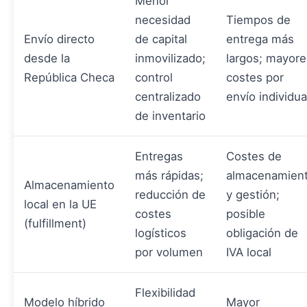
Menor
necesidad
Tiempos de
Envío directo
de capital
entrega más
desde la
inmovilizado;
largos; mayore
República Checa
control
costes por
centralizado
envío individua
de inventario
Entregas
Costes de
más rápidas;
almacenamien
Almacenamiento
reducción de
y gestión;
local en la UE
costes
posible
(fulfillment)
logísticos
obligación de
por volumen
IVA local
Flexibilidad
Modelo híbrido
Mayor