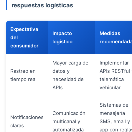
respuestas logísticas
Expectativa
Impacto
Medidas
del
logístico
recomendad
consumidor
Mayor carga de
Implementar
Rastreo en
datos y
APIs RESTful 
tiempo real
necesidad de
telemática
APIs
vehicular
Sistemas de
Comunicación
mensajería
Notificaciones
multicanal y
SMS, email y
claras
automatizada
app con regla