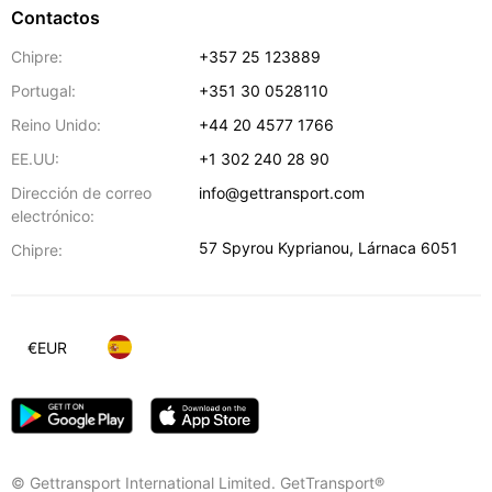
Contactos
Chipre:
+357 25 123889
Portugal:
+351 30 0528110
Reino Unido:
+44 20 4577 1766
EE.UU:
+1 302 240 28 90
Dirección de correo
info@gettransport.com
electrónico:
57 Spyrou Kyprianou
,
Lárnaca
6051
Chipre:
€
EUR
© Gettransport International Limited. GetTransport®