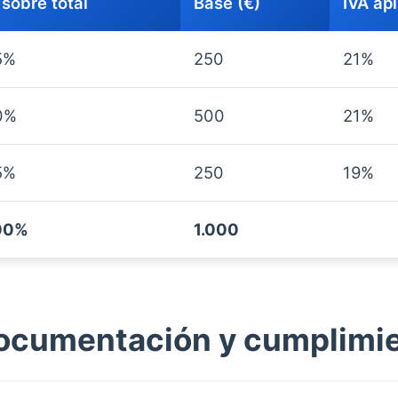
sobre total
Base (€)
IVA ap
5%
250
21%
0%
500
21%
5%
250
19%
00%
1.000
documentación y cumplimi