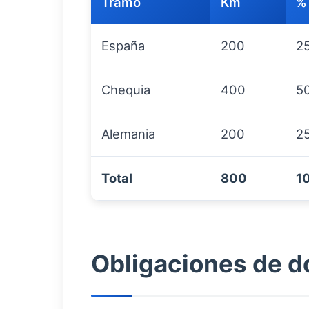
Tramo
Km
% 
España
200
2
Chequia
400
5
Alemania
200
2
Total
800
1
Obligaciones de 