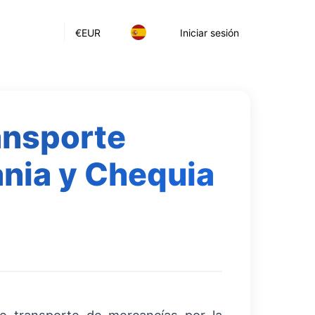
€
EUR
Iniciar sesión
ansporte
ania y Chequia