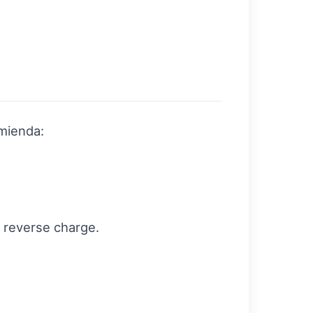
omienda:
l reverse charge.