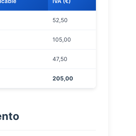
licable
IVA (€)
52,50
105,00
47,50
205,00
ento