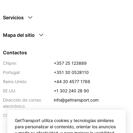
Servicios
Mapa del sitio
Contactos
Chipre:
+357 25 123889
Portugal:
+351 30 0528110
Reino Unido:
+44 20 4577 1766
EE.UU:
+1 302 240 28 90
Dirección de correo
info@gettransport.com
electrónico:
57 Spyrou Kyprianou
,
Lárnaca
6051
Chipre:
GetTransport utiliza cookies y tecnologías similares
para personalizar el contenido, orientar los anuncios
y medir su efectividad, y para mejorar la usabilidad