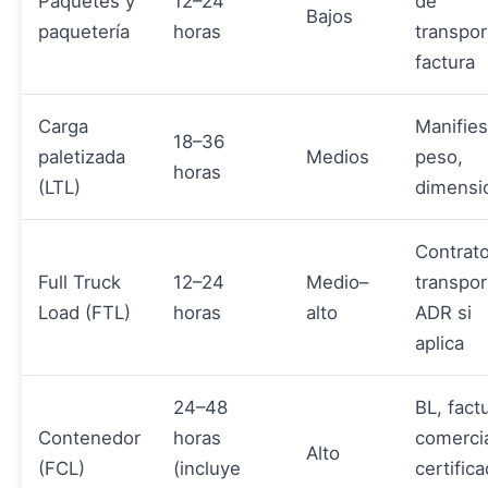
Paquetes y
12–24
de
Bajos
paquetería
horas
transpor
factura
Carga
Manifies
18–36
paletizada
Medios
peso,
horas
(LTL)
dimensi
Contrat
Full Truck
12–24
Medio–
transpor
Load (FTL)
horas
alto
ADR si
aplica
24–48
BL, fact
Contenedor
horas
comercia
Alto
(FCL)
(incluye
certific