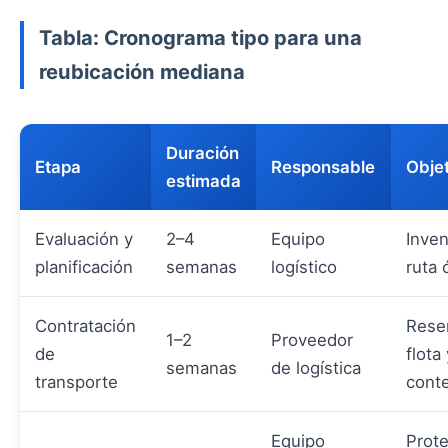
Tabla: Cronograma tipo para una
reubicación mediana
Duración
Etapa
Responsable
Obje
estimada
Evaluación y
2–4
Equipo
Inven
planificación
semanas
logístico
ruta 
Contratación
Rese
1–2
Proveedor
de
flota 
semanas
de logística
transporte
cont
Equipo
Prot