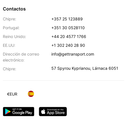
Contactos
Chipre:
+357 25 123889
Portugal:
+351 30 0528110
Reino Unido:
+44 20 4577 1766
EE.UU:
+1 302 240 28 90
Dirección de correo
info@gettransport.com
electrónico:
57 Spyrou Kyprianou
,
Lárnaca
6051
Chipre:
€
EUR