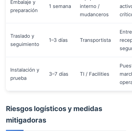
Embalaje y
1 semana
interno /
activ
preparación
mudanceros
críti
Entre
Traslado y
1–3 días
Transportista
rece
seguimiento
segu
Pues
Instalación y
3–7 días
TI / Facilities
marc
prueba
opera
Riesgos logísticos y medidas
mitigadoras