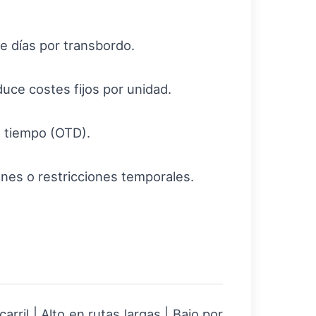
e días por transbordo.
uce costes fijos por unidad.
a tiempo (OTD).
nes o restricciones temporales.
rril | Alto en rutas largas | Bajo por