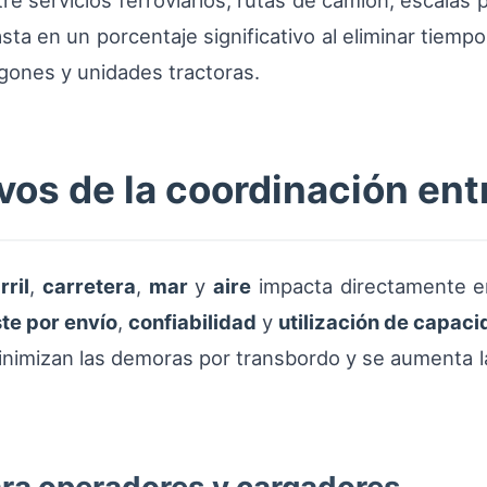
re servicios ferroviarios, rutas de camión, escalas
sta en un porcentaje significativo al eliminar tiemp
agones y unidades tractoras.
ivos de la coordinación en
rril
,
carretera
,
mar
y
aire
impacta directamente en
te por envío
,
confiabilidad
y
utilización de capac
inimizan las demoras por transbordo y se aumenta la 