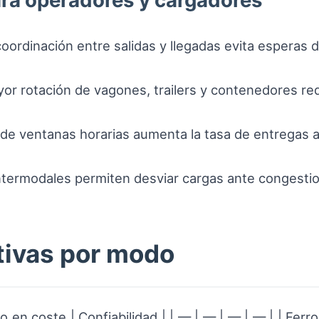
ara operadores y cargadores
oordinación entre salidas y llegadas evita esperas d
or rotación de vagones, trailers y contenedores red
 de ventanas horarias aumenta la tasa de entregas 
intermodales permiten desviar cargas ante congestio
tivas por modo
en coste | Confiabilidad | | — | — | — | — | | Ferroca