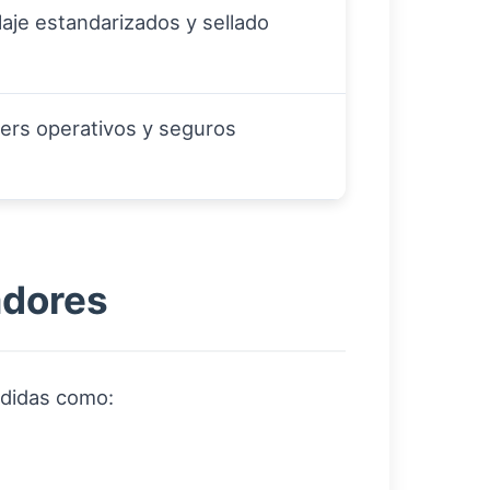
aje estandarizados y sellado
fers operativos y seguros
adores
edidas como: