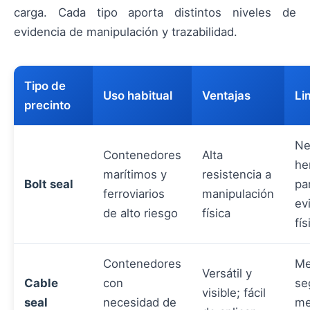
carga. Cada tipo aporta distintos niveles de
evidencia de manipulación y trazabilidad.
Tipo de
Uso habitual
Ventajas
Li
precinto
Ne
Contenedores
Alta
he
marítimos y
resistencia a
Bolt seal
pa
ferroviarios
manipulación
ev
de alto riesgo
física
fís
Contenedores
Me
Versátil y
Cable
con
se
visible; fácil
seal
necesidad de
me