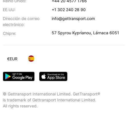
Reino Unido:
+44 20 4577 1766
EE.UU:
+1 302 240 28 90
Dirección de correo
info@gettransport.com
electrónico:
57 Spyrou Kyprianou
,
Lárnaca
6051
Chipre:
€
EUR
© Gettransport International Limited. GetTransport®
is trademark of Gettransport International Limited.
All rights reserved.