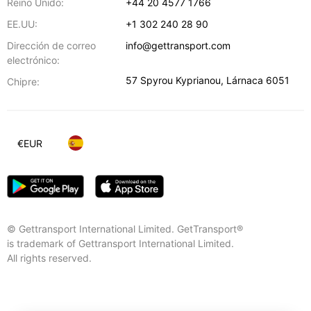
Reino Unido:
+44 20 4577 1766
EE.UU:
+1 302 240 28 90
Dirección de correo
info@gettransport.com
electrónico:
57 Spyrou Kyprianou
,
Lárnaca
6051
Chipre:
€
EUR
© Gettransport International Limited. GetTransport®
is trademark of Gettransport International Limited.
All rights reserved.