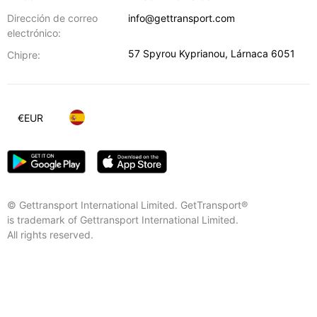
Dirección de correo
info@gettransport.com
electrónico:
57 Spyrou Kyprianou
,
Lárnaca
6051
Chipre:
€
EUR
© Gettransport International Limited. GetTransport®
is trademark of Gettransport International Limited.
All rights reserved.