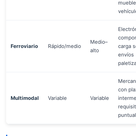
mueble
vehícul
Electró
compon
Medio–
Ferroviario
Rápido/medio
carga s
alto
envíos
paletiz
Mercan
con pl
Multimodal
Variable
Variable
interme
requisi
puntua