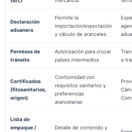
(B/L)
mercancía
ferro
Permite la
Expe
Declaración
importación/exportación
agen
aduanera
y cálculo de aranceles
adua
Permisos de
Autorización para cruzar
Tran
tránsito
países intermedios
o tra
Conformidad con
Certificados
Prov
requisitos sanitarios y
(fitosanitarios,
Cáma
preferencias
origen)
Come
arancelarias
Lista de
empaque /
Detalle de contenido y
Expe