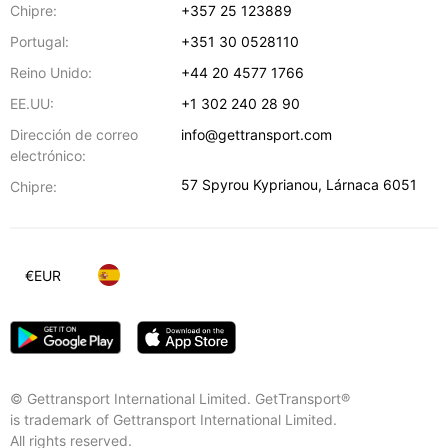
Chipre:
+357 25 123889
Portugal:
+351 30 0528110
Reino Unido:
+44 20 4577 1766
EE.UU:
+1 302 240 28 90
Dirección de correo
info@gettransport.com
electrónico:
57 Spyrou Kyprianou
,
Lárnaca
6051
Chipre:
€
EUR
© Gettransport International Limited. GetTransport®
is trademark of Gettransport International Limited.
All rights reserved.