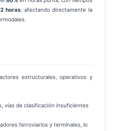
 el
80%
en horas punta, con tiempos
72 horas
, afectando directamente la
termodales.
ctores estructurales, operativos y
 vías de clasificación insuficientes
dores ferroviarios y terminales, lo