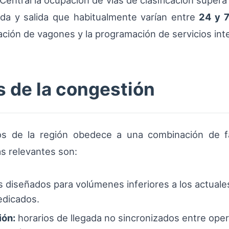
 Central la ocupación de vías de clasificación supera
da y salida que habitualmente varían entre
24 y 
tación de vagones y la programación de servicios in
s de la congestión
ios de la región obedece a una combinación de fa
ás relevantes son:
 diseñados para volúmenes inferiores a los actuales,
edicados.
ión:
horarios de llegada no sincronizados entre opera