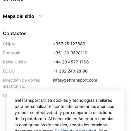
Mapa del sitio
Contactos
Chipre:
+357 25 123889
Portugal:
+351 30 0528110
Reino Unido:
+44 20 4577 1766
EE.UU:
+1 302 240 28 90
Dirección de correo
info@gettransport.com
electrónico:
57 Spyrou Kyprianou
,
Lárnaca
6051
Chipre:
GetTransport utiliza cookies y tecnologías similares
para personalizar el contenido, orientar los anuncios
y medir su efectividad, y para mejorar la usabilidad
de la plataforma. Al hacer clic en Aceptar o cambiar
€
EUR
la configuración de cookies, acepta los términos
descritos en nuestra
Política de privacidad
. Para