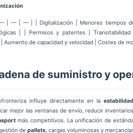
onización
 — | — | — | | Digitalización | Menores tiempos d
nológicas | | Permisos y patentes | Transitabilida
ura | Aumento de capacidad y velocidad | Costes de 
cadena de suministro y op
sfronteriza influye directamente en la
estabilida
car mejor las ventanas de envío, reducir inventario
nsport
más competitivos. La unificación de estánd
 gestión de
pallets
, cargas voluminosas y mercancías