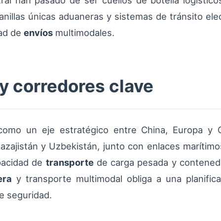
al han pasado de ser cuellos de botella logístico
anillas únicas aduaneras y sistemas de tránsito ele
dad de
envíos
multimodales.
y corredores clave
 como un eje estratégico entre China, Europa y
Kazajistán y Uzbekistán, junto con enlaces marítimo
pacidad de
transporte
de carga pesada y contenedo
era
y transporte multimodal obliga a una planifica
e seguridad.