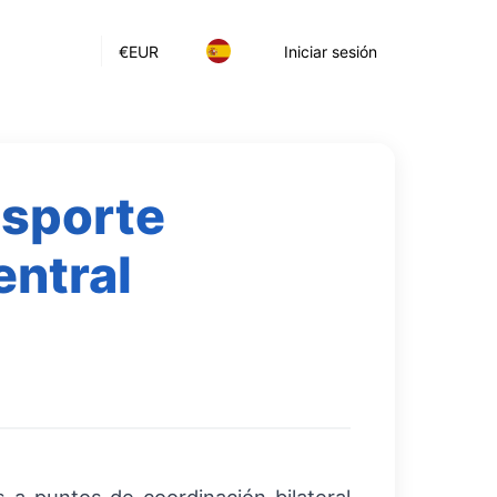
€
EUR
Iniciar sesión
nsporte
entral