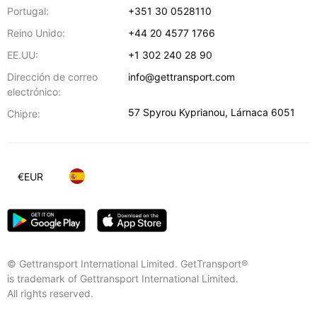
Portugal:
+351 30 0528110
Reino Unido:
+44 20 4577 1766
EE.UU:
+1 302 240 28 90
Dirección de correo
info@gettransport.com
electrónico:
57 Spyrou Kyprianou
,
Lárnaca
6051
Chipre:
€
EUR
© Gettransport International Limited. GetTransport®
is trademark of Gettransport International Limited.
All rights reserved.