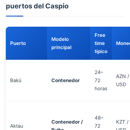
puertos del Caspio
Free
Modelo
Puerto
time
Mone
principal
típico
24–
AZN /
Bakú
Contenedor
72
USD
horas
48–
Contenedor /
KZT /
Aktau
72