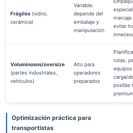
Empaqu
Variable:
especial
Frágiles
(vidrio,
depende del
marcaje 
cerámica)
embalaje y
evitar t
manipulación
inneces
Planific
rutas, p
Voluminosos/oversize
Alto para
equipos
(partes industriales,
operadores
carga/d
vehículos)
preparados
posible t
premiu
Optimización práctica para
transportistas