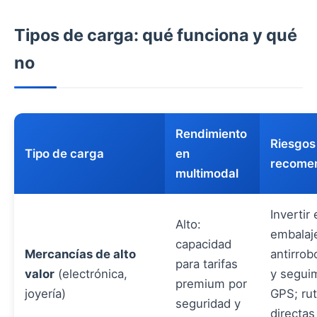
Tipos de carga: qué funciona y qué
no
Rendimiento
Riesgos
Tipo de carga
en
recome
multimodal
Invertir
Alto:
embalaj
capacidad
Mercancías de alto
antirrob
para tarifas
valor
(electrónica,
y segui
premium por
joyería)
GPS; ru
seguridad y
directa