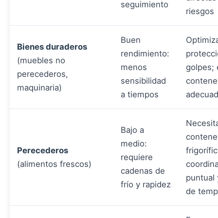
seguimiento
riesgos
Buen
Optimiza
Bienes duraderos
rendimiento:
protecci
(muebles no
menos
golpes; 
perecederos,
sensibilidad
contene
maquinaria)
a tiempos
adecua
Necesit
Bajo a
contene
medio:
Perecederos
frigorífi
requiere
(alimentos frescos)
coordin
cadenas de
puntual 
frío y rapidez
de temp