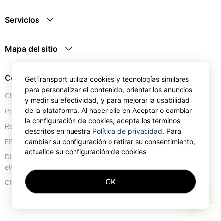
Servicios
Mapa del sitio
Contactos
GetTransport utiliza cookies y tecnologías similares
para personalizar el contenido, orientar los anuncios
Chipre:
+357 25 123889
y medir su efectividad, y para mejorar la usabilidad
de la plataforma. Al hacer clic en Aceptar o cambiar
Portugal:
+351 30 0528110
la configuración de cookies, acepta los términos
Reino Unido:
+44 20 4577 1766
descritos en nuestra
Política de privacidad
. Para
cambiar su configuración o retirar su consentimiento,
EE.UU:
+1 302 240 28 90
actualice su configuración de cookies.
Dirección de correo
info@gettransport.com
electrónico:
OK
57 Spyrou Kyprianou
,
Lárnaca
6051
Chipre:
AI