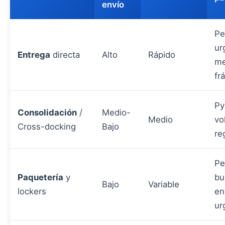
envío
Pe
ur
Entrega
directa
Alto
Rápido
me
frá
Py
Consolidación
/
Medio-
Medio
vo
Cross-docking
Bajo
re
Pe
Paquetería
y
bu
Bajo
Variable
lockers
en
ur