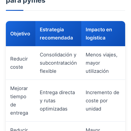
para pymes
Estrategia
Impacto en
Objetivo
recomendada
logística
Consolidación y
Menos viajes,
Reducir
subcontratación
mayor
coste
flexible
utilización
Mejorar
Entrega directa
Incremento de
tiempo
y rutas
coste por
de
optimizadas
unidad
entrega
Reducir
Mayor