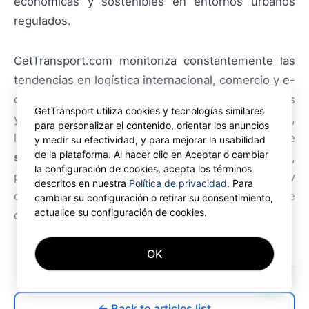
económicas y sostenibles en entornos urbanos
regulados.
GetTransport.com monitoriza constantemente las
tendencias en logística internacional, comercio y e-
commerce para que los usuarios estén informados
GetTransport utiliza cookies y tecnologías similares
y no pierdan actualizaciones importantes. Con ello,
para personalizar el contenido, orientar los anuncios
la plataforma ayuda a simplificar operaciones de
y medir su efectividad, y para mejorar la usabilidad
de la plataforma. Al hacer clic en Aceptar o cambiar
shipment
,
delivery
,
haulage
y
forwarding
,
la configuración de cookies, acepta los términos
proporcionando soluciones eficientes, rentables y
descritos en nuestra
Política de privacidad
. Para
convenientes para necesidades de transporte
cambiar su configuración o retirar su consentimiento,
actualice su configuración de cookies.
diversas.
OK
AI
← Back to articles list