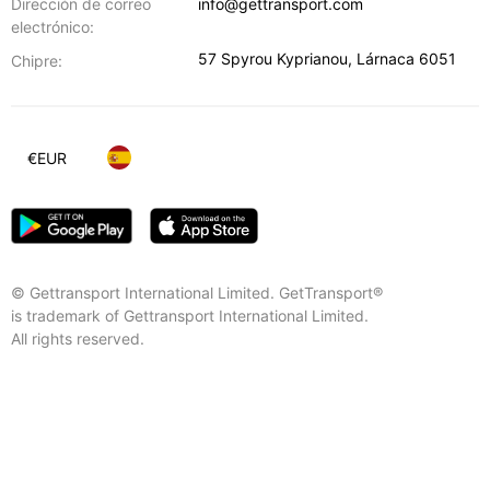
Dirección de correo
info@gettransport.com
electrónico:
57 Spyrou Kyprianou
,
Lárnaca
6051
Chipre:
€
EUR
© Gettransport International Limited. GetTransport®
is trademark of Gettransport International Limited.
All rights reserved.