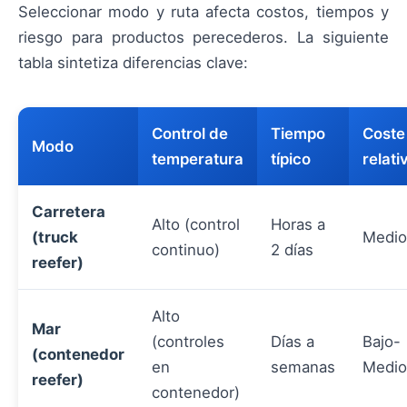
Seleccionar modo y ruta afecta costos, tiempos y
riesgo para productos perecederos. La siguiente
tabla sintetiza diferencias clave:
Control de
Tiempo
Coste
Modo
temperatura
típico
relati
Carretera
Alto (control
Horas a
(truck
Medio
continuo)
2 días
reefer)
Alto
Mar
(controles
Días a
Bajo-
(contenedor
en
semanas
Medio
reefer)
contenedor)