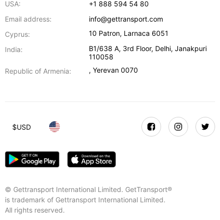
USA:
+1 888 594 54 80
Email address:
info@gettransport.com
10 Patron
,
Larnaca
6051
Cyprus:
B1/638 A, 3rd Floor
,
Delhi
,
Janakpuri
India:
110058
,
Yerevan
0070
Republic of Armenia:
$
USD
© Gettransport International Limited. GetTransport®
is trademark of Gettransport International Limited.
All rights reserved.