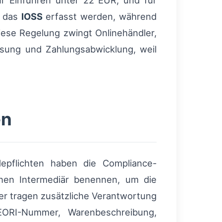
ür Einfuhren unter 22 EUR, und für
r das
IOSS
erfasst werden, während
ese Regelung zwingt Onlinehändler,
ssung und Zahlungsabwicklung, weil
en
epflichten haben die Compliance-
inen Intermediär benennen, um die
er tragen zusätzliche Verantwortung
 EORI-Nummer, Warenbeschreibung,