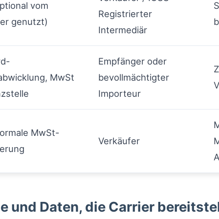
ptional vom
S
Registrierter
er genutzt)
b
Intermediär
rd-
Empfänger oder
Z
abwicklung, MwSt
bevollmächtigter
V
zstelle
Importeur
M
normale MwSt-
Verkäufer
M
ierung
A
 und Daten, die Carrier bereitst