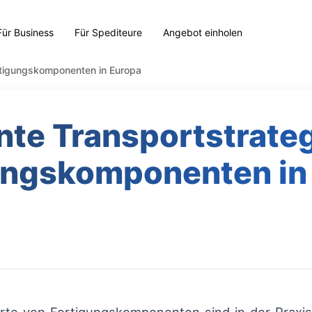
Für Business
Für Spediteure
Angebot einholen
ertigungskomponenten in Europa
ente Transportstrateg
ungskomponenten in