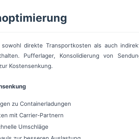
noptimierung
 sowohl direkte Transportkosten als auch indirekt
nthalten. Pufferlager, Konsolidierung von Se
 zur Kostensenkung.
nsenkung
ungen zu Containerladungen
en mit Carrier‑Partnern
chnelle Umschläge
auls zur besseren Auslastung