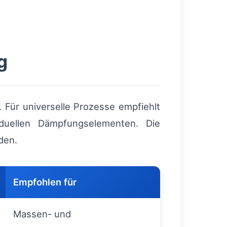
g
 Für universelle Prozesse empfiehlt
iduellen Dämpfungselementen. Die
den.
Empfohlen für
Massen- und