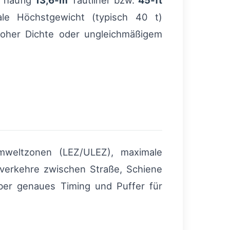
s häufig
13,6‑m
Tautliner bzw.
45‑ft
ale Höchstgewicht (typisch 40 t)
hoher Dichte oder ungleichmäßigem
mweltzonen (LEZ/ULEZ), maximale
verkehre zwischen Straße, Schiene
aber genaues Timing und Puffer für