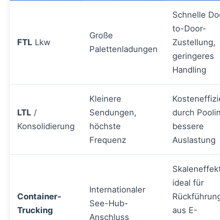
Schnelle Do
to-Door-
Große
FTL
Lkw
Zustellung,
Palettenladungen
geringeres
Handling
Kleinere
Kosteneffizi
LTL
/
Sendungen,
durch Pooli
Konsolidierung
höchste
bessere
Frequenz
Auslastung
Skaleneffek
ideal für
Internationaler
Container-
Rückführun
See-Hub-
Trucking
aus E-
Anschluss