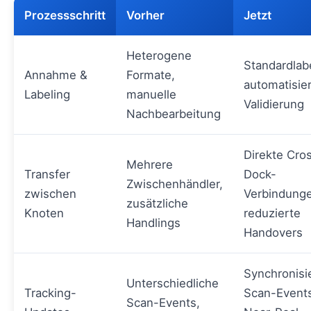
Prozessschritt
Vorher
Jetzt
Heterogene
Standardlab
Annahme &
Formate,
automatisie
Labeling
manuelle
Validierung
Nachbearbeitung
Direkte Cro
Mehrere
Transfer
Dock-
Zwischenhändler,
zwischen
Verbindung
zusätzliche
Knoten
reduzierte
Handlings
Handovers
Synchronisi
Unterschiedliche
Tracking-
Scan-Event
Scan-Events,