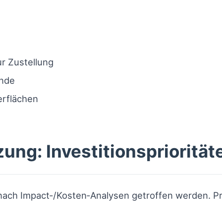
r Zustellung
unde
erflächen
ung: Investitionspriorität
nach Impact‑/Kosten‑Analysen getroffen werden. Prio