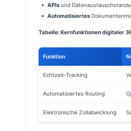
APIs
und Datenaustauschstandar
Automatisiertes
Dokumentenmana
Tabelle: Kernfunktionen digitaler
Funktion
N
Echtzeit‑Tracking
V
Automatisiertes Routing
O
Elektronische Zollabwicklung
S