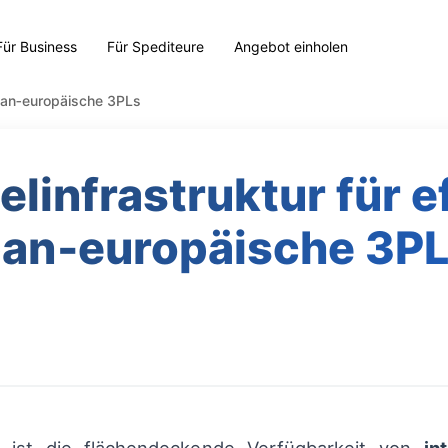
Für Business
Für Spediteure
Angebot einholen
e pan‑europäische 3PLs
linfrastruktur für e
an‑europäische 3P