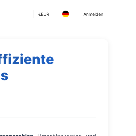
€
EUR
Anmelden
ffiziente
Ls