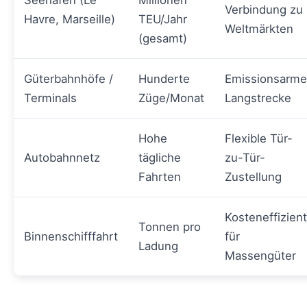
Seehäfen (Le
Millionen
Verbindung zu
Havre, Marseille)
TEU/Jahr
Weltmärkten
(gesamt)
Güterbahnhöfe /
Hunderte
Emissionsarme
Terminals
Züge/Monat
Langstrecke
Hohe
Flexible Tür-
Autobahnnetz
tägliche
zu-Tür-
Fahrten
Zustellung
Kosteneffizient
Tonnen pro
Binnenschifffahrt
für
Ladung
Massengüter