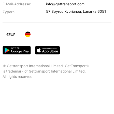
E-Mail-Addresse:
info@gettransport.com
57 Spyrou Kyprianou
,
Lanarka
6051
Zypern:
€
EUR
© Gettransport International Limited. GetTransport®
is trademark of Gettransport International Limited.
All rights reserved.