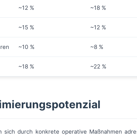
~12 %
~18 %
~15 %
~12 %
hren
~10 %
~8 %
~18 %
~22 %
imierungspotenzial
n sich durch konkrete operative Maßnahmen adres