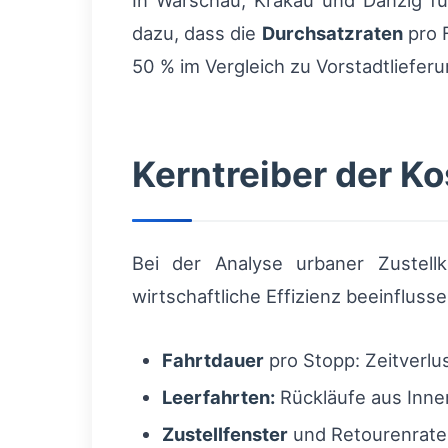
In Warschau, Krakau und Danzig f
dazu, dass die
Durchsatzraten
pro F
50 % im Vergleich zu Vorstadtliefer
Kerntreiber der Ko
Bei der Analyse urbaner Zustellk
wirtschaftliche Effizienz beeinflusse
Fahrtdauer
pro Stopp: Zeitverl
Leerfahrten:
Rückläufe aus Inne
Zustellfenster
und Retourenrate: