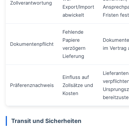
Zollverantwortung
Export/Import
Ansprechpa
abwickelt
Fristen fes
Fehlende
Papiere
Dokumenten
Dokumentenpflicht
verzögern
im Vertrag
Lieferung
Lieferanten
Einfluss auf
verpflichte
Präferenznachweis
Zollsätze und
Ursprungsz
Kosten
bereitzuste
Transit und Sicherheiten