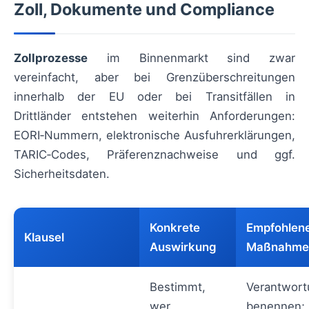
Zoll, Dokumente und Compliance
Zollprozesse
im Binnenmarkt sind zwar
vereinfacht, aber bei Grenzüberschreitungen
innerhalb der EU oder bei Transitfällen in
Drittländer entstehen weiterhin Anforderungen:
EORI‑Nummern, elektronische Ausfuhrerklärungen,
TARIC‑Codes, Präferenznachweise und ggf.
Sicherheitsdaten.
Konkrete
Empfohlen
Klausel
Auswirkung
Maßnahme
Bestimmt,
Verantwortu
wer
benennen;