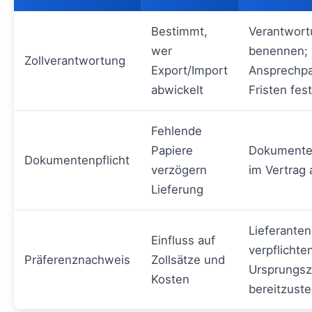
Bestimmt,
Verantwortu
wer
benennen;
Zollverantwortung
Export/Import
Ansprechpa
abwickelt
Fristen fes
Fehlende
Papiere
Dokumenten
Dokumentenpflicht
verzögern
im Vertrag
Lieferung
Lieferanten
Einfluss auf
verpflichte
Präferenznachweis
Zollsätze und
Ursprungsz
Kosten
bereitzuste