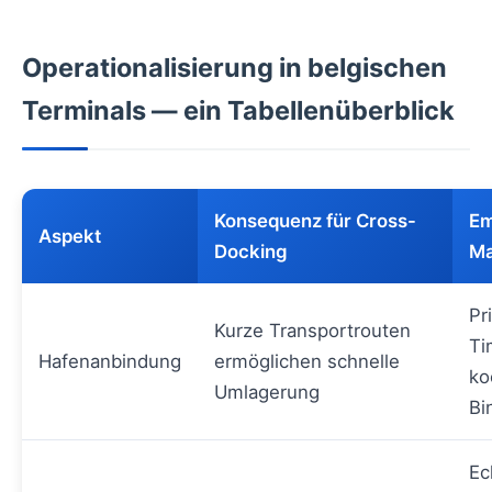
Operationalisierung in belgischen
Terminals — ein Tabellenüberblick
Konsequenz für Cross-
Em
Aspekt
Docking
M
Pr
Kurze Transportrouten
Ti
Hafenanbindung
ermöglichen schnelle
ko
Umlagerung
Bi
Ec