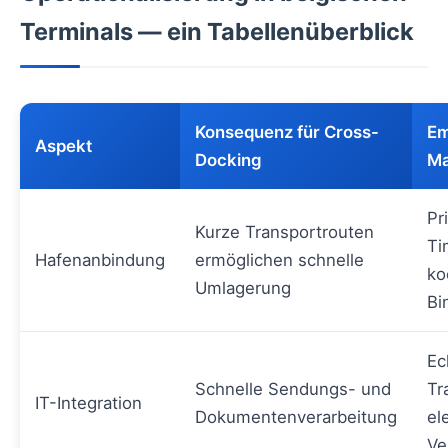
Terminals — ein Tabellenüberblick
Konsequenz für Cross-
Em
Aspekt
Docking
M
Pr
Kurze Transportrouten
Ti
Hafenanbindung
ermöglichen schnelle
ko
Umlagerung
Bi
Ec
Schnelle Sendungs- und
Tr
IT-Integration
Dokumentenverarbeitung
el
Ve