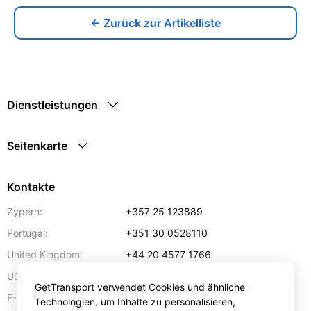
← Zurück zur Artikelliste
Dienstleistungen
Seitenkarte
Kontakte
Zypern:
+357 25 123889
Portugal:
+351 30 0528110
United Kingdom:
+44 20 4577 1766
USA:
+1 302 240 28 90
GetTransport verwendet Cookies und ähnliche
E-Mail-Addresse:
info@gettransport.com
Technologien, um Inhalte zu personalisieren,