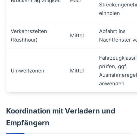
Brückentragfähigkeit
Hoch
Streckengeneh
einholen
Verkehrszeiten
Abfahrt ins
Mittel
(Rushhour)
Nachtfenster v
Fahrzeugklassif
prüfen, ggf.
Umweltzonen
Mittel
Ausnahmerege
anwenden
Koordination mit Verladern und
Empfängern