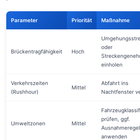
Parameter
Priorität
Maßnahme
Umgehungsstr
oder
Brückentragfähigkeit
Hoch
Streckengeneh
einholen
Verkehrszeiten
Abfahrt ins
Mittel
(Rushhour)
Nachtfenster v
Fahrzeugklassif
prüfen, ggf.
Umweltzonen
Mittel
Ausnahmerege
anwenden