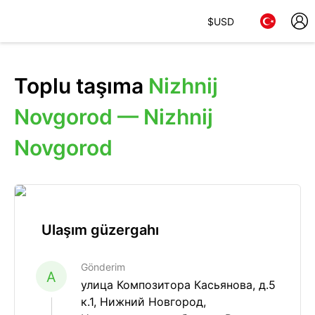
$
USD
Toplu taşıma
Nizhnij
Novgorod — Nizhnij
Novgorod
Ulaşım güzergahı
Gönderim
A
улица Композитора Касьянова, д.5
к.1, Нижний Новгород,