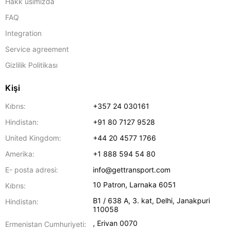
Hakk usımızda
FAQ
Integration
Service agreement
Gizlilik Politikası
Kişi
Kıbrıs:
+357 24 030161
Hindistan:
+91 80 7127 9528
United Kingdom:
+44 20 4577 1766
Amerika:
+1 888 594 54 80
E- posta adresi:
info@gettransport.com
10 Patron
,
Larnaka
6051
Kıbrıs:
B1 / 638 A, 3. kat
,
Delhi
,
Janakpuri
Hindistan:
110058
,
Erivan
0070
Ermenistan Cumhuriyeti: