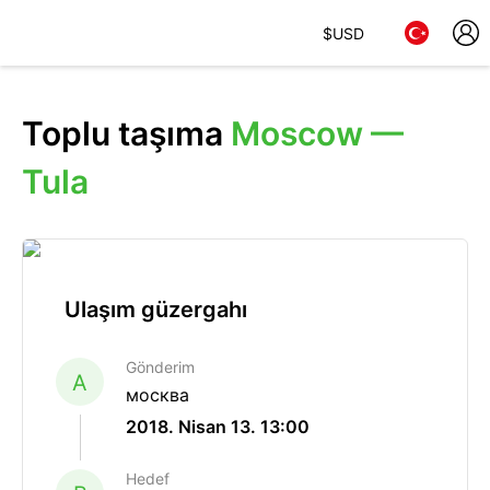
$
USD
Toplu taşıma
Moscow —
Tula
Ulaşım güzergahı
Gönderim
A
москва
2018. Nisan 13. 13:00
Hedef