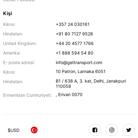
Kişi
Kıbrıs:
+357 24 030161
Hindistan:
+91 80 7127 9528
United Kingdom:
+44 20 4577 1766
Amerika:
+1 888 594 54 80
E- posta adresi:
info@gettransport.com
10 Patron
,
Larnaka
6051
Kıbrıs:
B1 / 638 A, 3. kat
,
Delhi
,
Janakpuri
Hindistan:
110058
,
Erivan
0070
Ermenistan Cumhuriyeti:
$
USD