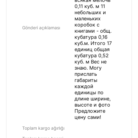
всякая мелочь
0,11 куб. м 11
небольших и
маленьких
коробок с
Gönderi açıklaması
книгами - общ.
кубатура 0,16
куб.м. Итого 17
единиц общая
кубатура 0,52
куб. м Вес не
знаю. Могу
прислать
габариты
каждой
единицы по
длине ширине,
высоте и фото
Предложите
цену сами!
Toplam kargo ağırlığı