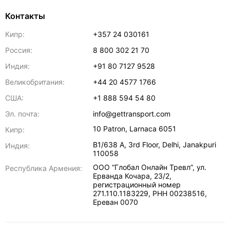
Контакты
Кипр:
+357 24 030161
Россия:
8 800 302 21 70
Индия:
+91 80 7127 9528
Великобритания:
+44 20 4577 1766
США:
+1 888 594 54 80
Эл. почта:
info@gettransport.com
10 Patron
,
Larnaca
6051
Кипр:
B1/638 A, 3rd Floor
,
Delhi
,
Janakpuri
Индия:
110058
ООО “Глобал Онлайн Тревл”, ул.
Республика Армения:
Ерванда Кочара, 23/2,
регистрационный номер
271.110.1183229, РНН 00238516
,
Ереван
0070