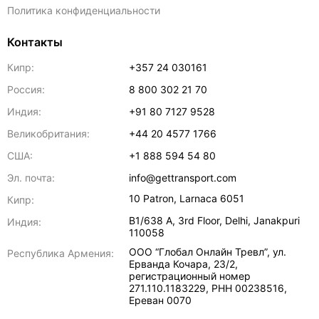
Политика конфиденциальности
Контакты
Кипр:
+357 24 030161
Россия:
8 800 302 21 70
Индия:
+91 80 7127 9528
Великобритания:
+44 20 4577 1766
США:
+1 888 594 54 80
Эл. почта:
info@gettransport.com
10 Patron
,
Larnaca
6051
Кипр:
B1/638 A, 3rd Floor
,
Delhi
,
Janakpuri
Индия:
110058
ООО “Глобал Онлайн Тревл”, ул.
Республика Армения:
Ерванда Кочара, 23/2,
регистрационный номер
271.110.1183229, РНН 00238516
,
Ереван
0070