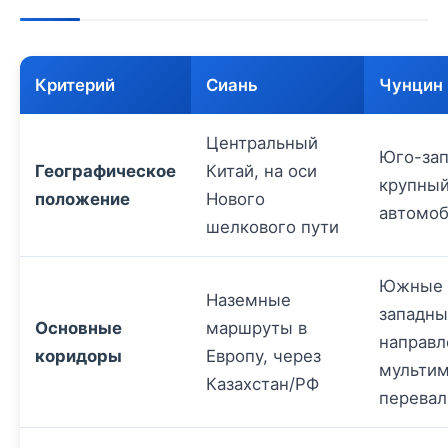
Критерий
Сиань
Чунцин
Центральный
Юго-зап
Географическое
Китай, на оси
крупный
положение
Нового
автомоб
шелкового пути
Южные 
Наземные
западн
Основные
маршруты в
направл
коридоры
Европу, через
мульти
Казахстан/РФ
перевал