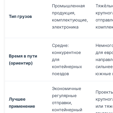
Промышленная
Тяжёлы
продукция,
крупног
Тип грузов
комплектующие,
отправл
электроника
компле
Средне:
Немног
конкурентное
для евр
Время в пути
для
направл
(ориентир)
контейнерных
сильнее
поездов
южные 
Экономичные
Проекты
регулярные
Лучшее
крупно
отправки,
применение
или тя
контейнерный