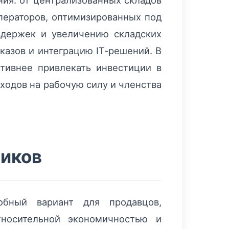
ия: от централизованных складов
ператоров, оптимизированных под
здержек и увеличению складских
казов и интеграцию IT‑решений. В
тивнее привлекать инвестиции в
ходов на рабочую силу и членства
чиков
собный вариант для продавцов,
носительной экономичностью и