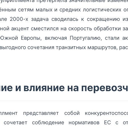
фулфиллмента претерпела значительные изменен
ённым сетям малых и средних логистических о
ле 2000-х задача сводилась к сокращению и
ной акцент сместился на скорость обработки за
Южной Европы, включая Португалию, стали ак
выгодного сочетания транзитных маршрутов, рас
е и влияние на перевоз
ллмент представляет собой конкурентоспо
 сочетает соблюдение нормативов ЕС с от