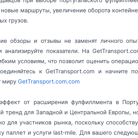
давцов при выборе португальского фулфиллме
 новые маршруты, увеличение оборота контейн
ых грузов.
ие обзоры и отзывы не заменят личного опыт
 анализируйте показатели. На GetTransport.c
ибким условиям, что позволит оценить операц
оединяйтесь к GetTransport.com и начните п
у миру
GetTransport.com.com
 эффект от расширения фулфиллмента в Порту
 тренд для Западной и Центральной Европы, но
о для участников рынка, поскольку способств
ку паллет и услуги last‑mile. Для вашего следую