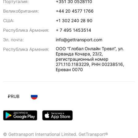
Португалия:
+351 30 0528110
Великобритания:
+44 20 4577 1766
США:
+1 302 240 28 90
Республика Армения:
+ 7 495 1453514
Эл. почта:
info@gettransport.com
ООО “Глобал Онлайн Тревл”, ул.
Республика Армения:
Ерванда Кочара, 23/2,
регистрационный номер
271.110.1183229, РНН 00238516
,
Ереван
0070
₽
RUB
© Gettransport International Limited. GetTransport®