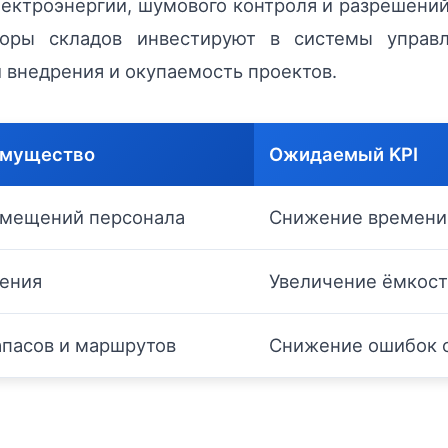
лектроэнергии, шумового контроля и разрешени
оры складов инвестируют в системы управ
и внедрения и окупаемость проектов.
имущество
Ожидаемый KPI
мещений персонала
Снижение времени
нения
Увеличение ёмкост
апасов и маршрутов
Снижение ошибок о