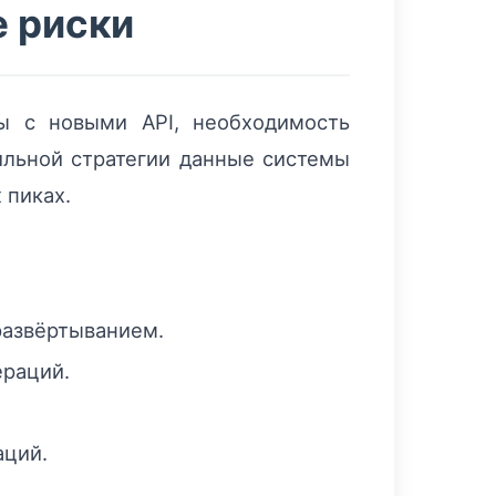
е риски
ы с новыми API, необходимость
ильной стратегии данные системы
 пиках.
развёртыванием.
ераций.
аций.