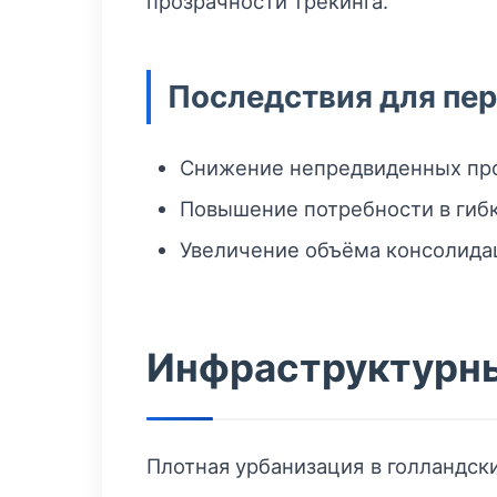
прозрачности трекинга.
Последствия для пер
Снижение непредвиденных про
Повышение потребности в гибк
Увеличение объёма консолидац
Инфраструктурны
Плотная урбанизация в голландс