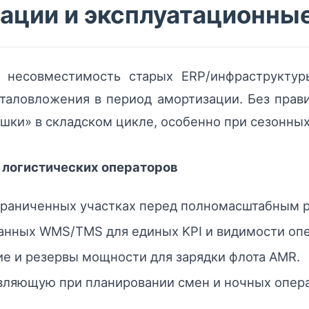
ации и эксплуатационны
 несовместимость старых ERP/инфраструктур
италовложения в период амортизации. Без прав
шки» в складском цикле, особенно при сезонных
 логистических операторов
ограниченных участках перед полномасштабным 
данных WMS/TMS для единых KPI и видимости оп
е и резервы мощности для зарядки флота AMR.
авляющую при планировании смен и ночных опер