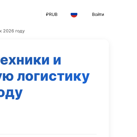
₽
RUB
Войти
к 2026 году
ехники и
ую логистику
оду