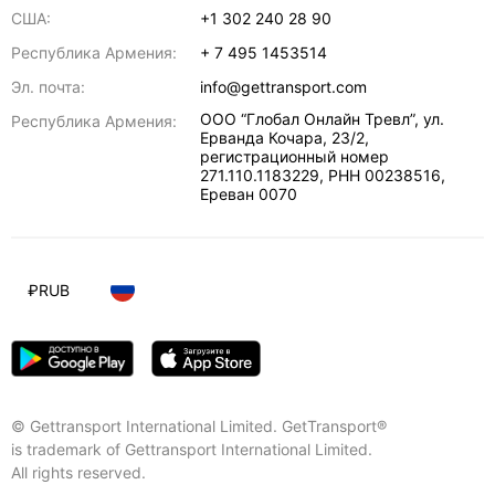
США:
+1 302 240 28 90
Республика Армения:
+ 7 495 1453514
Эл. почта:
info@gettransport.com
ООО “Глобал Онлайн Тревл”, ул.
Республика Армения:
Ерванда Кочара, 23/2,
регистрационный номер
271.110.1183229, РНН 00238516
,
Ереван
0070
₽
RUB
© Gettransport International Limited. GetTransport®
is trademark of Gettransport International Limited.
All rights reserved.