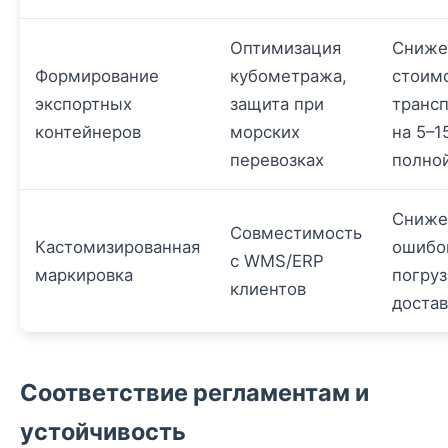
Оптимизация
Сниже
Формирование
кубометража,
стоим
экспортных
защита при
транс
контейнеров
морских
на 5–1
перевозках
полной
Сниже
Совместимость
Кастомизированная
ошибо
с WMS/ERP
маркировка
погруз
клиентов
доста
Соответствие регламентам и
устойчивость