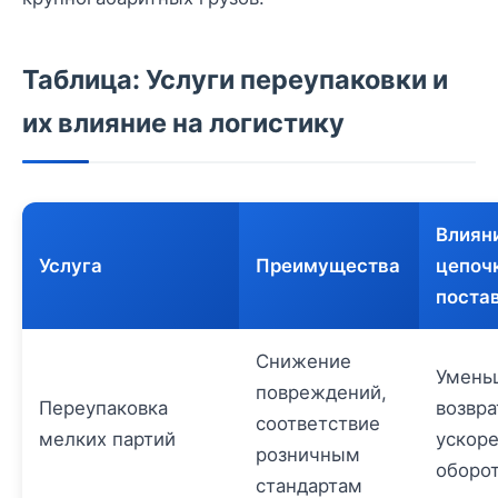
Таблица: Услуги переупаковки и
их влияние на логистику
Влиян
Услуга
Преимущества
цепоч
поста
Снижение
Умень
повреждений,
Переупаковка
возвра
соответствие
мелких партий
ускор
розничным
оборот
стандартам