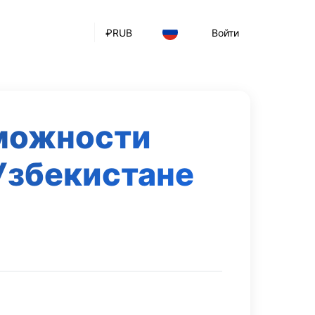
₽
RUB
Войти
можности
Узбекистане