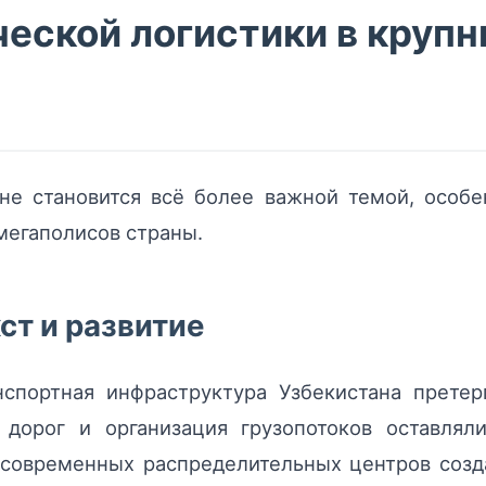
еской логистики в крупн
ане становится всё более важной темой, особе
мегаполисов страны.
ст и развитие
нспортная инфраструктура Узбекистана претер
е дорог и организация грузопотоков оставля
 современных распределительных центров созд