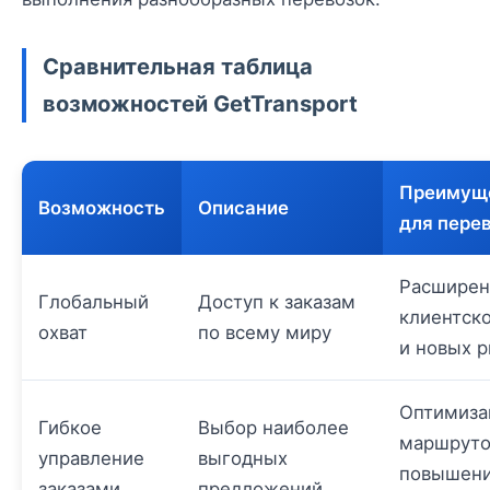
Сравнительная таблица
возможностей GetTransport
Преимущ
Возможность
Описание
для пере
Расширен
Глобальный
Доступ к заказам
клиентск
охват
по всему миру
и новых 
Оптимиза
Гибкое
Выбор наиболее
маршруто
управление
выгодных
повышен
заказами
предложений