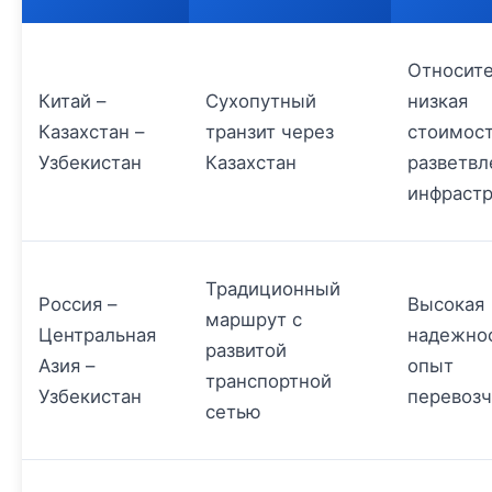
Относит
Китай –
Сухопутный
низкая
Казахстан –
транзит через
стоимост
Узбекистан
Казахстан
разветвл
инфрастр
Традиционный
Россия –
Высокая
маршрут с
Центральная
надежнос
развитой
Азия –
опыт
транспортной
Узбекистан
перевозч
сетью