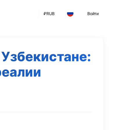
₽
RUB
Войти
 Узбекистане:
реалии