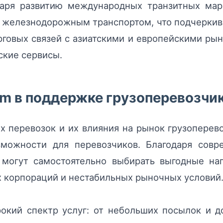
даря развитию международных транзитных ма
 железнодорожным транспортом, что подчеркив
рговых связей с азиатскими и европейскими ры
ские сервисы.
om в поддержке грузоперевозчи
х перевозок и их влияния на рынок грузоперев
зможности для перевозчиков. Благодаря сов
и могут самостоятельно выбирать выгодные на
х корпораций и нестабильных рыночных условий
рокий спектр услуг: от небольших посылок и 