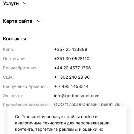
Услуги
Карта сайта
Контакты
Кипр:
+357 25 123889
Португалия:
+351 30 0528110
Великобритания:
+44 20 4577 1766
США:
+1 302 240 28 90
Республика Армения:
+ 7 495 1453514
Эл. почта:
info@gettransport.com
ООО “Глобал Онлайн Тревл”, ул.
Республика Армения:
Ерванда Кочара, 23/2,
регистрационный номер
GetTransport использует файлы cookie и
271.110.1183229, РНН 00238516
,
аналогичные технологии для персонализации
Ереван
0070
контента, таргетинга рекламы и оценки их