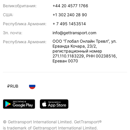
Великобритания:
+44 20 4577 1766
США:
+1 302 240 28 90
Республика Армения:
+ 7 495 1453514
Эл. почта:
info@gettransport.com
ООО “Глобал Онлайн Тревл”, ул.
Республика Армения:
Ерванда Кочара, 23/2,
регистрационный номер
271.110.1183229, РНН 00238516
,
Ереван
0070
₽
RUB
© Gettransport International Limited. GetTransport®
is trademark of Gettransport International Limited.