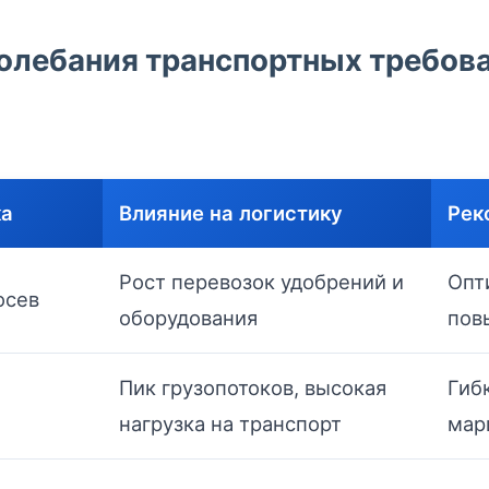
олебания транспортных требова
ка
Влияние на логистику
Рек
Рост перевозок удобрений и
Опт
осев
оборудования
пов
Пик грузопотоков, высокая
Гиб
нагрузка на транспорт
мар