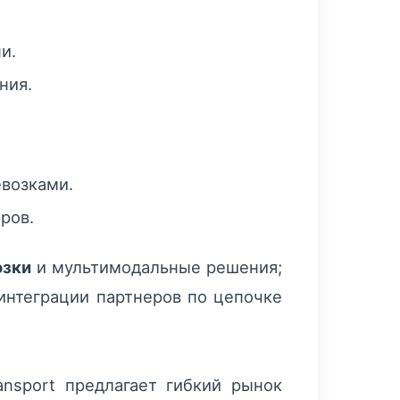
и.
ния.
евозками.
ров.
озки
и мультимодальные решения;
интеграции партнеров по цепочке
nsport предлагает гибкий рынок