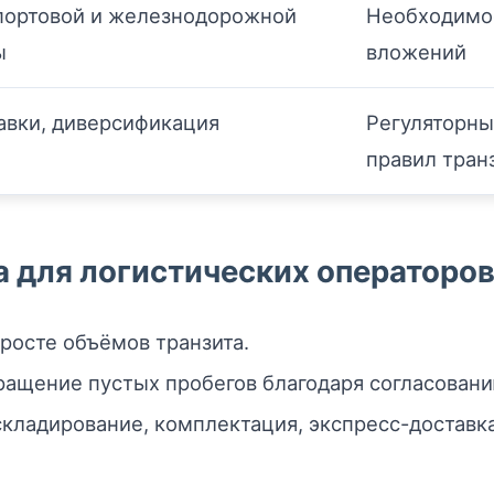
портовой и железнодорожной
Необходимос
ы
вложений
авки, диверсификация
Регуляторны
правил тран
 для логистических операторо
росте объёмов транзита.
ащение пустых пробегов благодаря согласовани
складирование, комплектация, экспресс-доставк