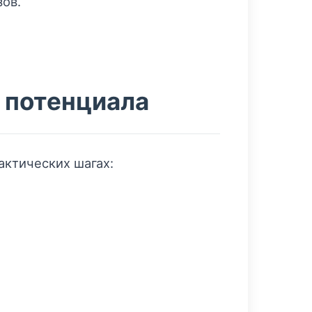
ов.
 потенциала
актических шагах: