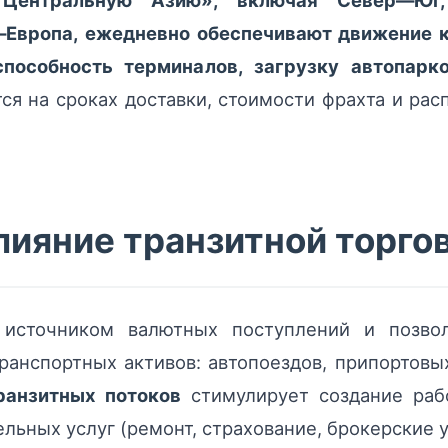
 Центральную Азию», включая Север—Юг,
Европа, ежедневно обеспечивают движение к
способность терминалов, загрузку автопарк
я на сроках доставки, стоимости фрахта и рас
лияние транзитной торго
т источником валютных поступлений и позво
ранспортных активов: автопоездов, припортовы
ранзитных потоков
стимулирует создание рабо
ельных услуг (ремонт, страхование, брокерские у