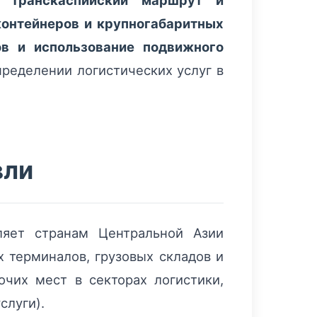
 Транскаспийский маршрут и
онтейнеров и крупногабаритных
ов и использование подвижного
пределении логистических услуг в
вли
ляет странам Центральной Азии
х терминалов, грузовых складов и
чих мест в секторах логистики,
слуги).