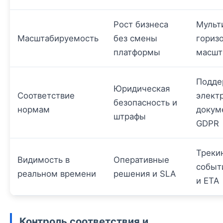
Рост бизнеса
Мульти
Масштабируемость
без смены
гориз
платформы
масшт
Подде
Юридическая
Соответствие
элект
безопасность и
нормам
докум
штрафы
GDPR
Треки
Видимость в
Оперативные
событ
реальном времени
решения и SLA
и ETA
Контроль соответствия и