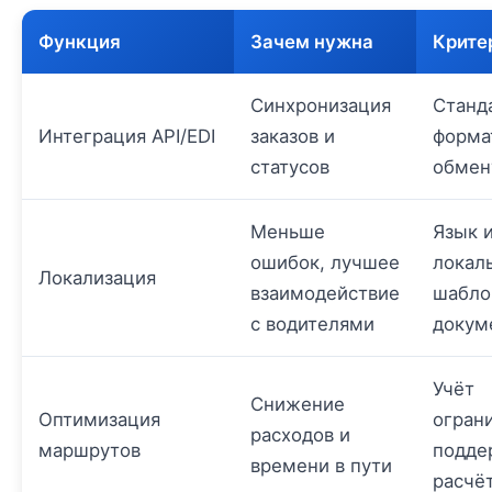
Функция
Зачем нужна
Крите
Синхронизация
Станд
Интеграция API/EDI
заказов и
форма
статусов
обмен
Меньше
Язык 
ошибок, лучшее
локал
Локализация
взаимодействие
шабл
с водителями
докум
Учёт
Снижение
Оптимизация
огран
расходов и
маршрутов
подде
времени в пути
расчё